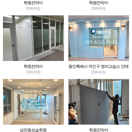
학원칸막이
학원칸막이
DS하우징
DS하우징
학원칸막이
용인특례시 처인구 영어교습소 인테
리어 시공 현장
DS하우징
DS하우징
삼전동보습학원
학원칸막이