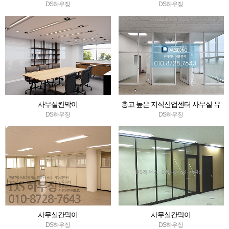
DS하우징
DS하우징
사무실칸막이
층고 높은 지식산업센터 사무실 유
리칸막이
DS하우징
DS하우징
사무실칸막이
사무실칸막이
DS하우징
DS하우징