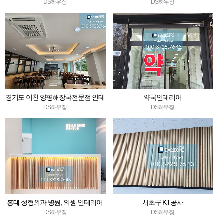
DS하우징
DS하우징
경기도 이천 양평해장국전문점 인테
약국인테리어
리어
DS하우징
DS하우징
홍대 성형외과 병원, 의원 인테리어
서초구 KT공사
시공후기,대성디자인
DS하우징
DS하우징