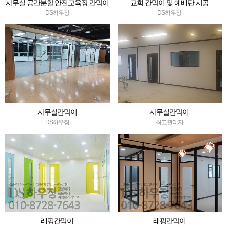
사무실 공간분할 안전교육장 칸막이
교회 칸막이 및 예배단 시공
시공 및 음향장치와 스크린,암막블
DS하우징
DS하우징
라인드 설치
사무실칸막이
사무실칸막이
DS하우징
최고관리자
래핑칸막이
래핑칸막이