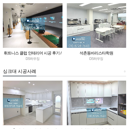
휘트니스 클럽 인테리어 시공 후기 /
석촌동바리스타학원
청담동 / 피트니스 / 골프연습 / 타석 /
DS하우징
DS하우징
270평 / 대성 인테리어
싱크대 시공사례
+