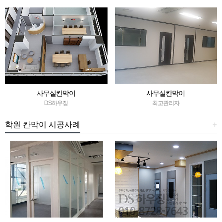
사무실칸막이
사무실칸막이
DS하우징
최고관리자
학원 칸막이 시공사례
+