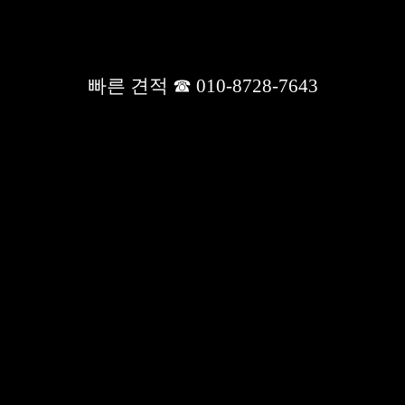
빠른 견적 ☎ 010-8728-7643
사무실칸막이, 학원칸막이, 유리칸막이, 래핑칸막이 공사,사무실 인
테리어 공사, 무대설치공사, 바닥공사, 천정공사
사이트명 : 대성 칸막이
상호 : 대성 칸막이
대표 : 윤숙화
경기도 용인시 처인구 모현읍 외개일로 67-11
전화 :
031-336-7643
팩스 :
031-335-7643
빠른견적문의/문자상담 :
010-8728-7643
사업자등록번호 :
186-60-00268
사업자정보확인
개인정보관리책임자 : 김수일
이메일 :
331kim@naver.com
Copyrightsⓒ2026
All rights reserved.