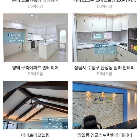
운정 골프연습장 시공사례
병점 스크린 실내골프장 200평 시공
사례
DS하우징
DS하우징
평택 구축아파트 인테리어
성남시 수정구 산성동 빌라 인테리
어 리모델링
DS하우징
DS하우징
아파트리모델링
명일동 잉글리쉬학원 인테리어