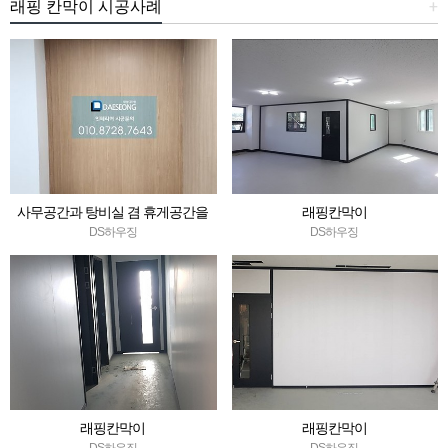
래핑 칸막이 시공사례
+
사무공간과 탕비실 겸 휴게공간을
래핑칸막이
분리하는 작업 /서울 도곡동 / 칸막이
DS하우징
DS하우징
공사
래핑칸막이
래핑칸막이
DS하우징
DS하우징