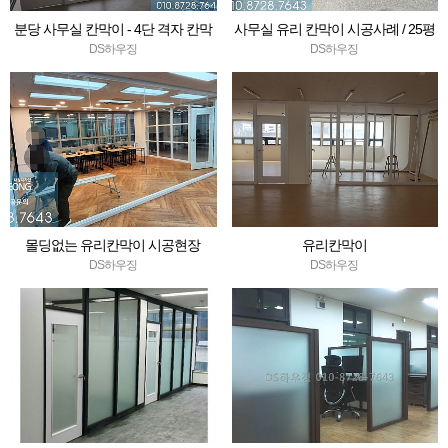
분당 사무실 칸막이 - 4단 격자 칸막
사무실 유리 칸막이 시공사례 / 25평
이 시공
규모 / 분당 헬스케어 사무실
DS하우징
DS하우징
몰딩없는 유리칸막이 시공현장
유리칸막이
DS하우징
DS하우징