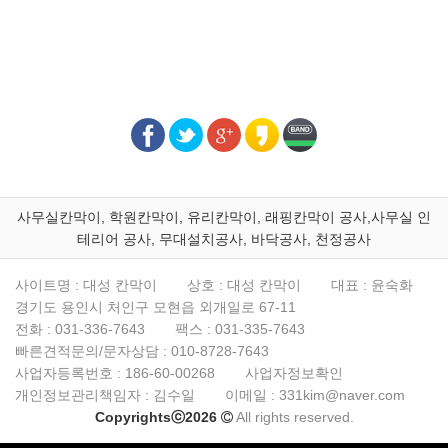
사무실칸막이, 학원칸막이, 유리칸막이, 래핑칸막이 공사,사무실 인
테리어 공사, 무대설치공사, 바닥공사, 천정공사
사이트명 : 대성 칸막이
상호 : 대성 칸막이
대표 : 윤숙화
경기도 용인시 처인구 모현읍 외개일로 67-11
전화 :
031-336-7643
팩스 :
031-335-7643
빠른견적문의/문자상담 :
010-8728-7643
사업자등록번호 :
186-60-00268
사업자정보확인
개인정보관리책임자 : 김수일
이메일 :
331kim@naver.com
Copyrightsⓒ2026
All rights reserved.