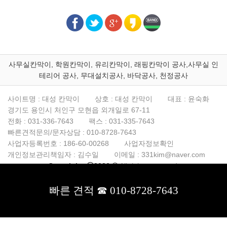
사무실칸막이, 학원칸막이, 유리칸막이, 래핑칸막이 공사,사무실 인
테리어 공사, 무대설치공사, 바닥공사, 천정공사
사이트명 : 대성 칸막이
상호 : 대성 칸막이
대표 : 윤숙화
경기도 용인시 처인구 모현읍 외개일로 67-11
전화 :
031-336-7643
팩스 :
031-335-7643
빠른견적문의/문자상담 :
010-8728-7643
사업자등록번호 :
186-60-00268
사업자정보확인
개인정보관리책임자 : 김수일
이메일 :
331kim@naver.com
Copyrightsⓒ2026
All rights reserved.
빠른 견적 ☎ 010-8728-7643