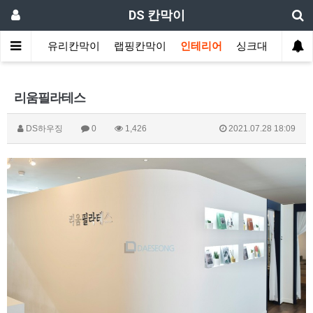
DS 칸막이
원칸막이
유리칸막이
랩핑칸막이
인테리어
싱크대
리움필라테스
DS하우징
0
1,426
2021.07.28 18:09