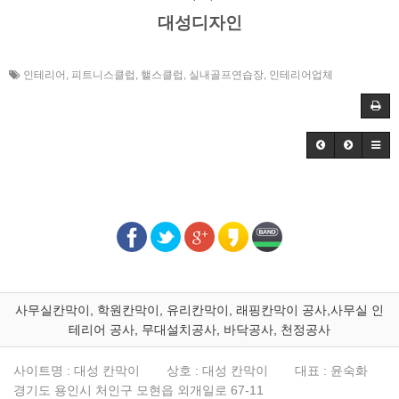
대성디자인
인테리어
,
피트니스클럽
,
핼스클럽
,
실내골프연습장
,
인테리어업체
사무실칸막이, 학원칸막이, 유리칸막이, 래핑칸막이 공사,사무실 인
테리어 공사, 무대설치공사, 바닥공사, 천정공사
사이트명 : 대성 칸막이
상호 : 대성 칸막이
대표 : 윤숙화
경기도 용인시 처인구 모현읍 외개일로 67-11