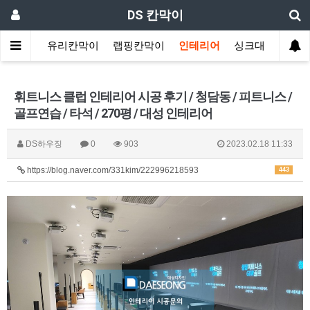
DS 칸막이
원칸막이
유리칸막이
랩핑칸막이
인테리어
싱크대
휘트니스 클럽 인테리어 시공 후기 / 청담동 / 피트니스 /
골프연습 / 타석 / 270평 / 대성 인테리어
DS하우징
0
903
2023.02.18 11:33
https://blog.naver.com/331kim/222996218593
443