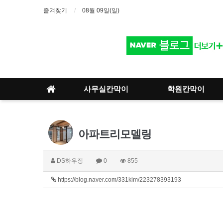
즐겨찾기
08월 09일(일)
사무실칸막이
학원칸막이
아파트리모델링
DS하우징
0
855
https://blog.naver.com/331kim/223278393193