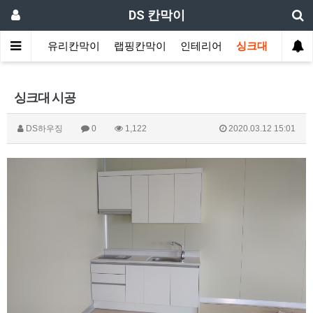
DS 칸막이
원칸막이
유리칸막이
랩핑칸막이
인테리어
싱크대
싱크대 시공
DS하우징
0
1,122
2020.03.12 15:01