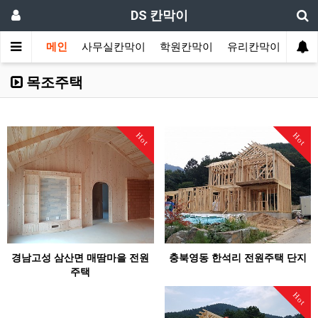
DS 칸막이
메인
사무실칸막이
학원칸막이
유리칸막이
랩핑
목조주택
Hot
Hot
경남고성 삼산면 매땀마을 전원
충북영동 한석리 전원주택 단지
주택
Hot