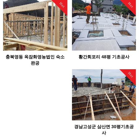
Hot
Hot
충북영동 옥잠화영농법인 숙소
황간회포리 48평 기초공사
완공
Hot
경남고성군 삼산면 30평기초공
사