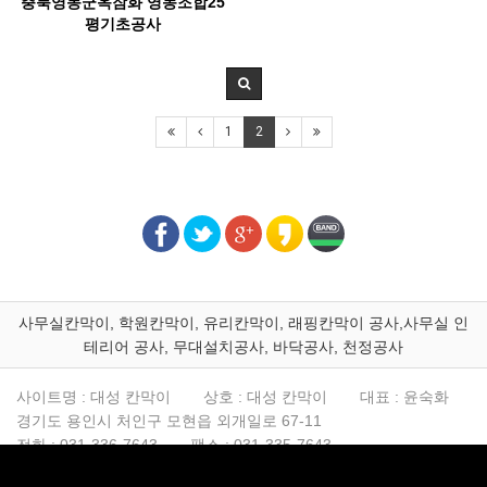
충북영동군옥잠화 영농조합25
평기초공사
1
2
사무실칸막이, 학원칸막이, 유리칸막이, 래핑칸막이 공사,사무실 인
테리어 공사, 무대설치공사, 바닥공사, 천정공사
사이트명 : 대성 칸막이
상호 : 대성 칸막이
대표 : 윤숙화
경기도 용인시 처인구 모현읍 외개일로 67-11
전화 :
031-336-7643
팩스 :
031-335-7643
빠른견적문의/문자상담 :
010-8728-7643